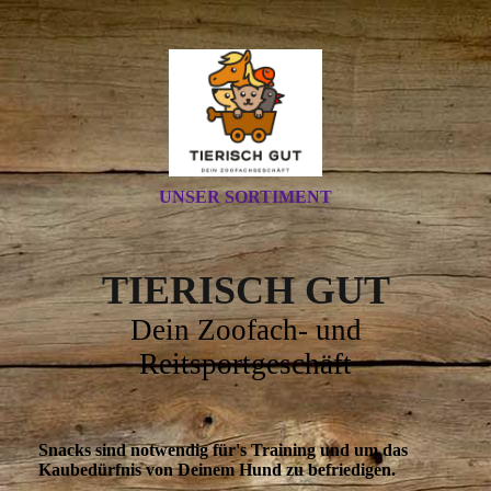
UNSER SORTIMENT
TIERISCH GUT
Dein Zoofach- und
Reitsportgeschäft
Snacks sind notwendig für's Training und um das
Kaubedürfnis von Deinem Hund zu befriedigen.