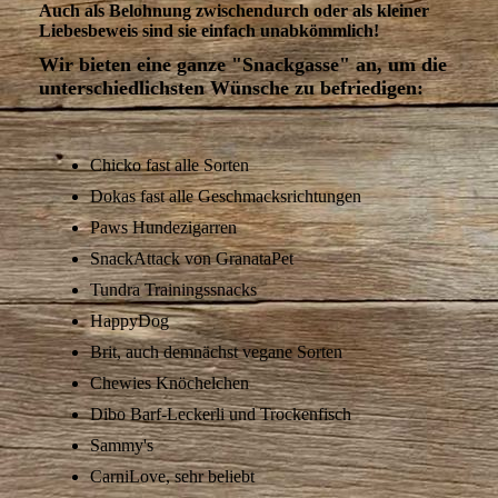
Auch als Belohnung zwischendurch oder als kleiner
Liebesbeweis sind sie einfach unabkömmlich!
Wir bieten eine ganze "Snackgasse" an, um die
unterschiedlichsten Wünsche zu befriedigen:
Chicko fast alle Sorten
Dokas fast alle Geschmacksrichtungen
Paws Hundezigarren
SnackAttack von GranataPet
Tundra Trainingssnacks
HappyDog
Brit, auch demnächst vegane Sorten
Chewies Knöchelchen
Dibo Barf-Leckerli und Trockenfisch
Sammy's
CarniLove, sehr beliebt