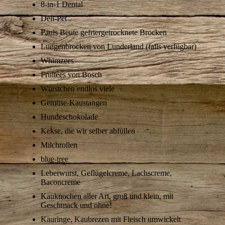
8-in-1 Dental
Deli-Pet
Pauls Beute gefriergetrocknete Brocken
Lungenbrocken von Lunderland (falls verfügbar)
Whimzees
Fruitees von Bosch
Würstchen endlos viele
Gemüse-Kaustangen
Hundeschokolade
Kekse, die wir selber abfüllen
Milchrollen
blue-tree
Leberwurst, Geflügelcreme, Lachscreme,
Baconcreme
Kauknochen aller Art, groß und klein, mit
Geschmack und ohne!
Kauringe, Kaubrezen mit Fleisch umwickelt