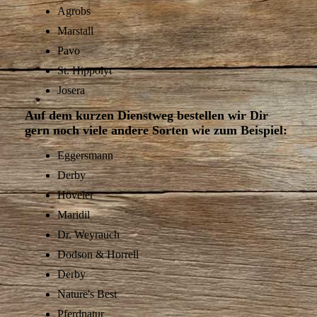
Agrobs
Marstall
Pavo
St. Hippolyt
Josera
Auf dem kurzen Dienstweg bestellen wir Dir
gern noch viele andere Sorten wie zum Beispiel:
Eggersmann
Derby
Höveler
Maridil
Dr. Weyrauch
Dodson & Horrell
Derby
Nature's Best
Pferdnatur