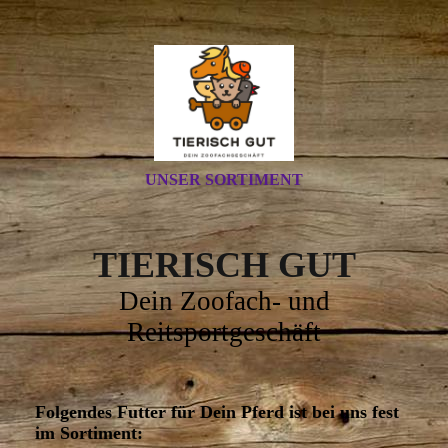
UNSER SORTIMENT
TIERISCH GUT
Dein Zoofach- und
Reitsportgeschäft
Folgendes Futter für Dein Pferd ist bei uns fest
im Sortiment: